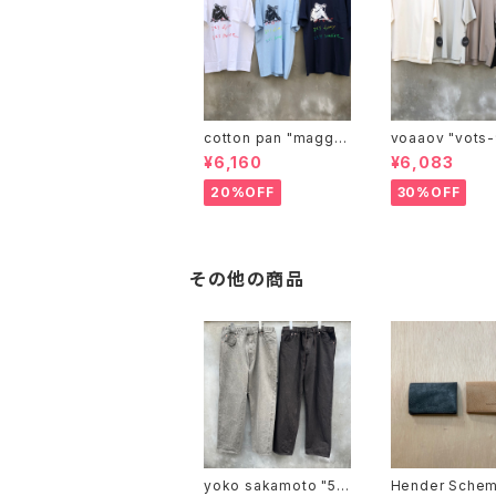
cotton pan "maggie
voaaov "vo
may"
¥6,160
¥6,083
20%OFF
30%OFF
その他の商品
yoko sakamoto "5p
Hender Scheme 