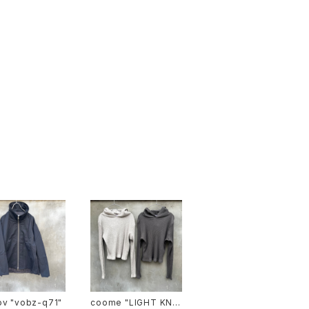
voaaov "vobz-q71"
coome "LIGHT KNIT