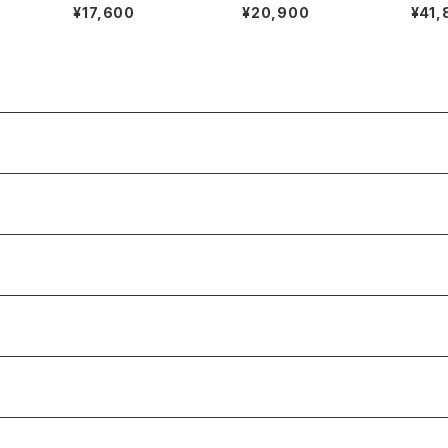
se"
n l/s tee"
¥17,600
¥20,900
¥41,