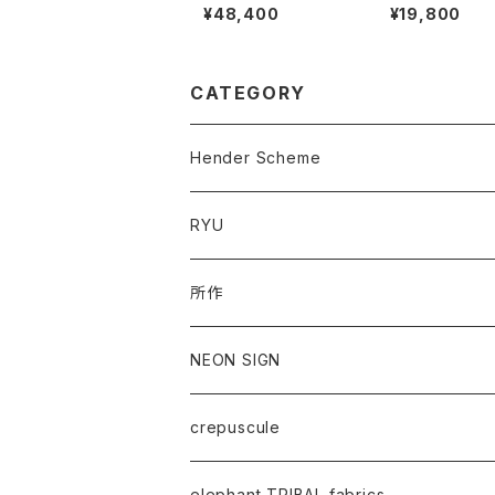
ocket easy pants"
mpact card ca
¥48,400
¥19,800
CATEGORY
Hender Scheme
RYU
所作
NEON SIGN
crepuscule
elephant TRIBAL fabrics