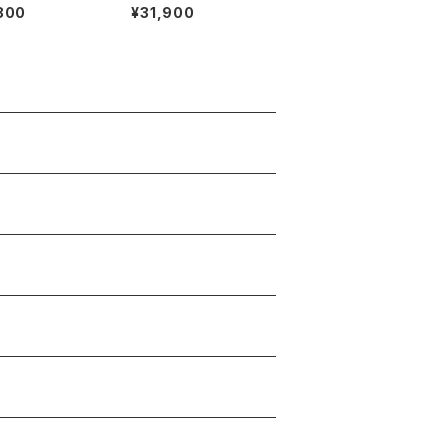
HOODIE"
800
¥31,900