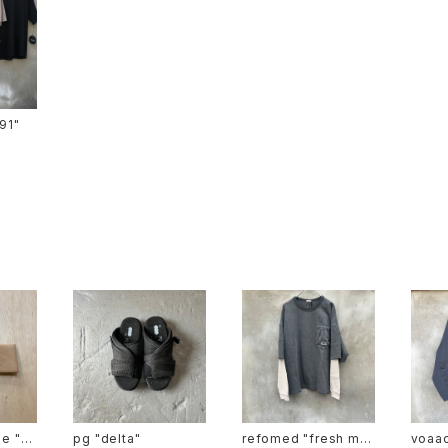
ts-91"
"co
pg "delta"
refomed "fresh ma