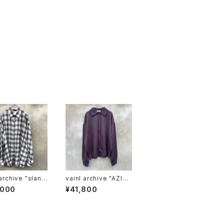
chive "slant
vainl archive "AZIZ-
"
C"
,000
¥41,800