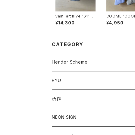
vainl archive "611b-
COOME “COO
S"
OCKS”
¥14,300
¥4,950
CATEGORY
Hender Scheme
RYU
所作
NEON SIGN