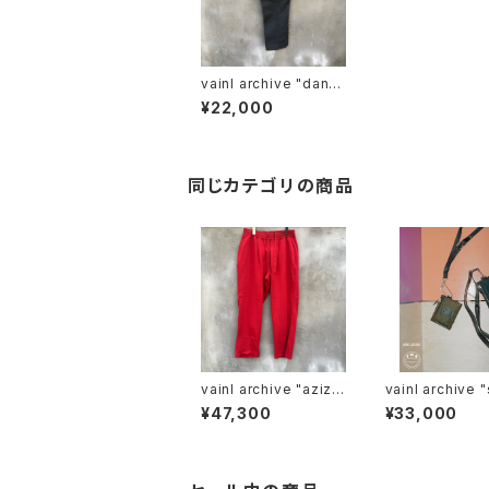
vainl archive "danie
l- half dyed"
¥22,000
同じカテゴリの商品
vainl archive "aziz-
vainl archive "shoul
p"
der wallet"
¥47,300
¥33,000