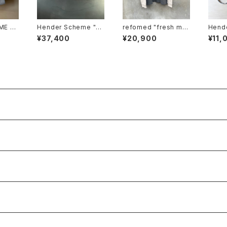
ME S
Hender Scheme "cl
refomed "fresh ma
Hend
asp wallet"
n l/s tee"
rabin
¥37,400
¥20,900
¥11,