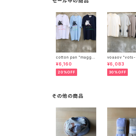
セール中の商品
cotton pan "maggie
voaaov "vo
may"
¥6,160
¥6,083
20%OFF
30%OFF
その他の商品