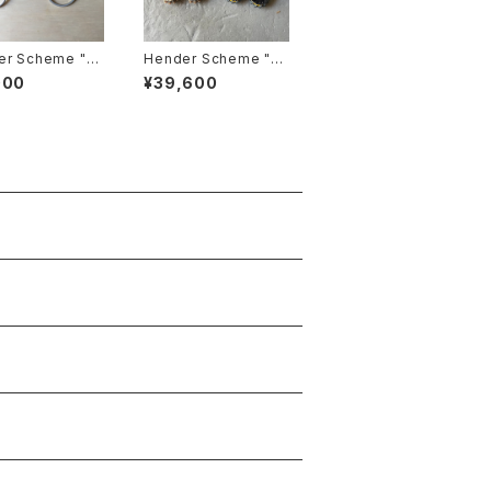
er Scheme "ka
Hender Scheme "ha
er"
mmock"
000
¥39,600