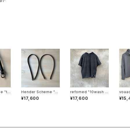
ts-91"
e "tai
Hender Scheme "ar
refomed "10wash f
c belt"
ormed tee "base"
¥17,600
¥17,600
¥15,