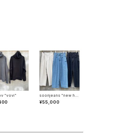
voaaov "vovi"
soonjeans "new hig
hrise wide leg pant
400
¥55,000
s"