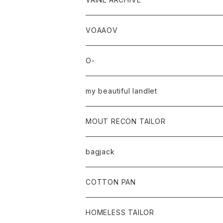
VOAAOV
O-
my beautiful landlet
MOUT RECON TAILOR
bagjack
baicyclon by bagjack
COTTON PAN
HOMELESS TAILOR