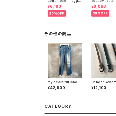
cotton pan "maggie
voaaov "vo
may"
¥6,160
¥6,083
20%OFF
30%OFF
その他の商品
my beautiful landlet
Hender Schem
"mbl-wd-denim-pt2
l belt"
¥42,900
¥12,100
-u"
CATEGORY