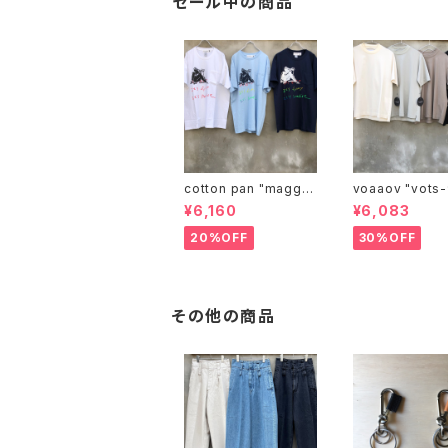
セール中の商品
cotton pan "maggie
voaaov "vo
may"
¥6,160
¥6,083
20%OFF
30%OFF
その他の商品