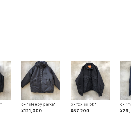
t"
o- "sleepy parka"
o- "xxlss bk"
o- "merino sweatsh
irt"
¥121,000
¥57,200
¥29