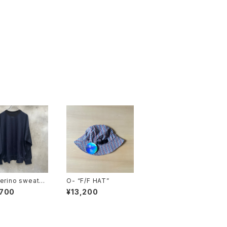
O- “F/F HAT”
,700
¥13,200