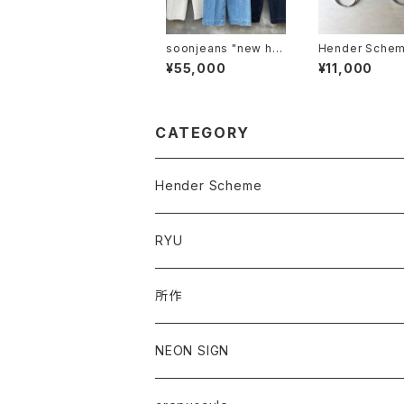
soonjeans "new hig
Hender Schem
hrise wide leg pant
rabiner"
¥55,000
¥11,000
s"
CATEGORY
Hender Scheme
RYU
所作
NEON SIGN