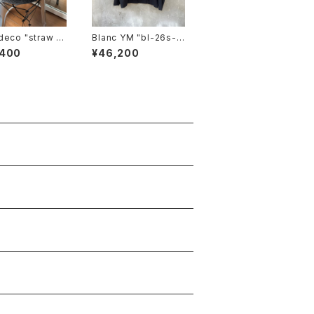
"straw lo
Blanc YM "bl-26s-s
im center crea
csj"
,400
¥46,200