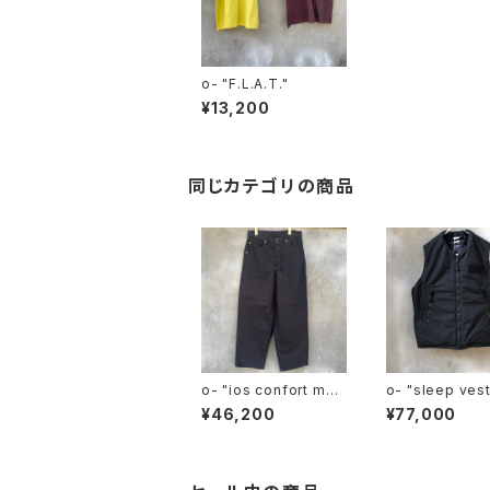
o- "F.L.A.T."
¥13,200
同じカテゴリの商品
o- "ios confort mol
o- "sleep ves
eskin"
¥46,200
¥77,000