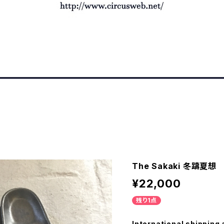
The Sakaki 冬躊夏想
¥22,000
残り1点
International shipping 