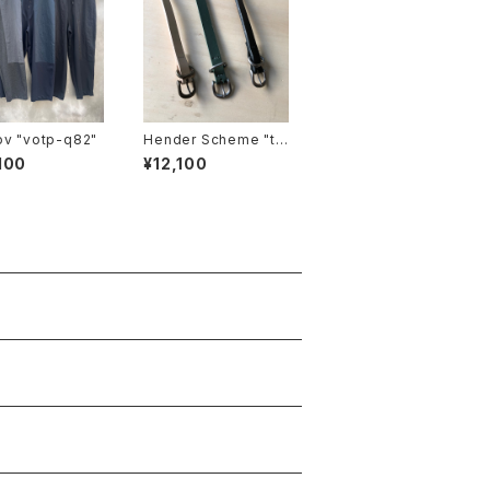
voaaov "votp-q82"
Hender Scheme "tai
l belt"
100
¥12,100