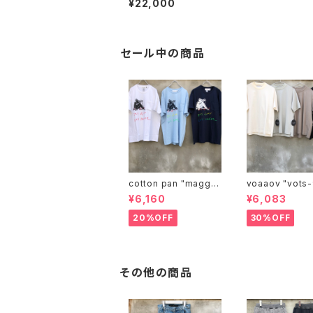
¥22,000
セール中の商品
cotton pan "maggie
voaaov "vo
may"
¥6,160
¥6,083
20%OFF
30%OFF
その他の商品