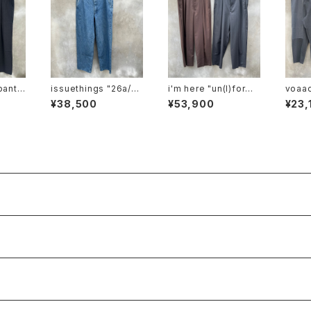
issuethings "26a/10
i'm here "un(I)form:
tting
4-c1-04"type 104
one tuck pants"
¥38,500
¥53,900
¥23,
e"