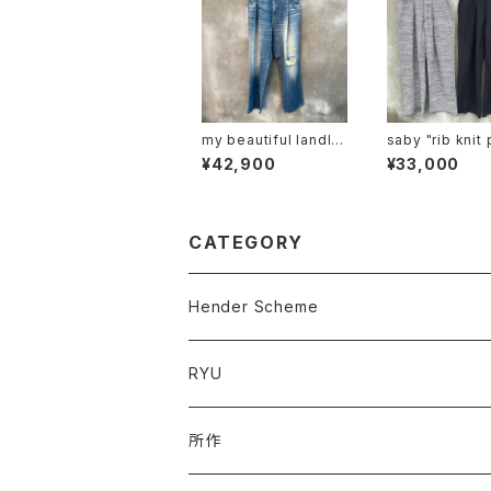
my beautiful landlet
saby "rib knit pants
"mbl-wd-denim-pt2
6g circular kni
¥42,900
¥33,000
-u"
machines mad
CATEGORY
Hender Scheme
RYU
所作