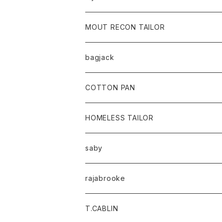
MOUT RECON TAILOR
bagjack
baicyclon by bagjack
COTTON PAN
HOMELESS TAILOR
saby
rajabrooke
T.CABLIN